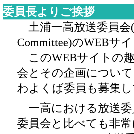
委員長よりご挨拶
土浦一高放送委員会
Committee)
の
WEB
サイ
この
WEB
サイトの
会とその企画について
わよくば委員も募集し
一高における放送委
委員会と比べても非常