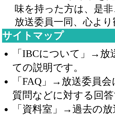
味を持った方は、是非
放送委員一同、心より
サイトマップ
「
IBC
について」
→
放
ての説明です。
「
FAQ
」
→
放送委員会
質問などに対する回答
「資料室」
→
過去の放